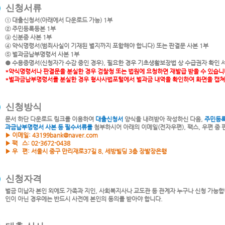
신청서류
①
대출신청서(아래에서 다운로드 가능) 1부
②
주민등록등본 1부
③
신분증 사본 1부
④
약식명령서(범죄사실이 기재된 별지까지 포함해야 합니다) 또는 판결문 사본 1부
⑤
벌과금납부명령서 사본 1부
●
수용증명서(신청자가 수감 중인 경우), 필요한 경우 기초생활보장법 상 수급권자 확인 
*약식명령서나 판결문을 분실한 경우 검찰청 또는 법원에 요청하면 재발급 받을 수 있습니
*벌과금납부명령서를 분실한 경우 형사사법포털에서 벌과금 내역을 확인하여 화면을 캡쳐
신청방식
문서 하단 다운로드 링크를 이용하여
대출신청서
양식을 내려받아 작성하신 다음,
주민등
과금납부명령서 사본 등 필수서류를
첨부하시어 아래의 이메일(전자우편), 팩스, 우편 중
▶ 이메일: 43199bank@naver.com
▶ 팩 스: 02-3672-0438
▶ 우 편: 서울시 중구 만리재로37길 8, 세방빌딩 3층 장발장은행
신청자격
벌금 미납자 본인 외에도 가족과 지인, 사회복지사나 교도관 등 관계자 누구나 신청 가능합
인이 아닌 경우에는 반드시 사전에 본인의 동의를 받아야 합니다.