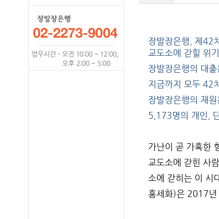
장발장은행, 제42
교도소에 갇힐 위기
장발장은행의 대출은
지금까지 모두 42차
장발장은행의 재원은
5,173명의 개인, 
가난이 곧 가혹한 
교도소에 갇힌 사람은
소에 갇히는 이 시
홍세화)은 2017년