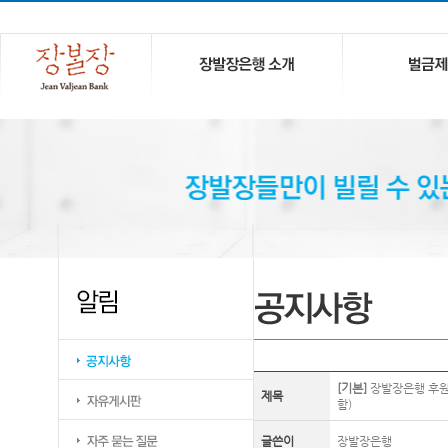
[기본]
장발장은행 후원(
제목
함)
글쓴이
장발장은행