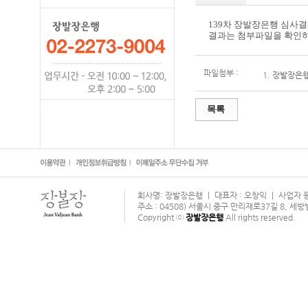
139차 장발장은행 심사결
결과는 첨부파일을 확인하
파일첨부 :
1.
장발장은행1
목록
회사명: 장발장은행 ㅣ 대표자 : 오창익 ㅣ 사업자 등록
주소 : 04508) 서울시 중구 만리재로37길 8, 세방빌
Copyright ⓒ
장발장은행
All rights reserved.