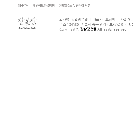
회사명: 장발장은행 ㅣ 대표자 : 오창익 ㅣ 사업자 등록
주소 : 04508) 서울시 중구 만리재로37길 8, 세방빌
Copyright ⓒ
장발장은행
All rights reserved.