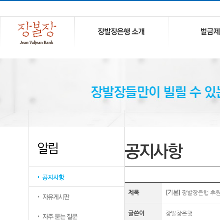
제목
[기본]
장발장은행 후원(
글쓴이
장발장은행